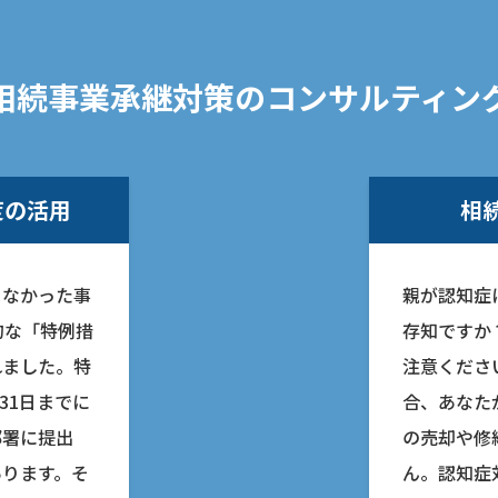
相続事業承継対策のコンサルティン
度の活用
相
まなかった事
親が認知症
的な「特例措
存知ですか
れました。特
注意くださ
31日までに
合、あなた
部署に提出
の売却や修
あります。そ
ん。認知症