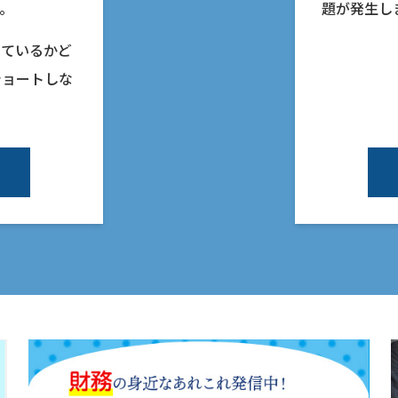
。
題が発生し
っているかど
ショートしな