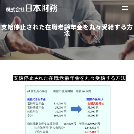
支給停止された在職老齢年金を丸々受給する方
財務対策のコンサルティング
法
相続事業承継対策のコンサルティング
決算期前後の対策
会社情報
お問い合わせ
オンライン財務対策